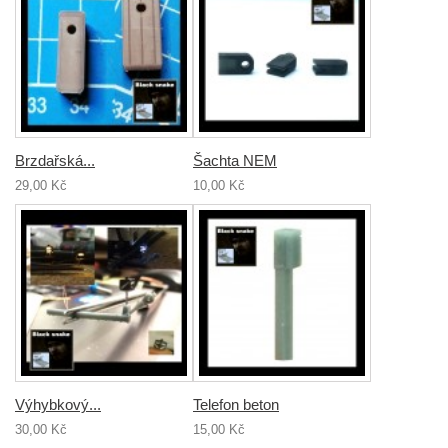
Brzdařská...
Šachta NEM
29,00 Kč
10,00 Kč
Výhybkový...
Telefon beton
30,00 Kč
15,00 Kč