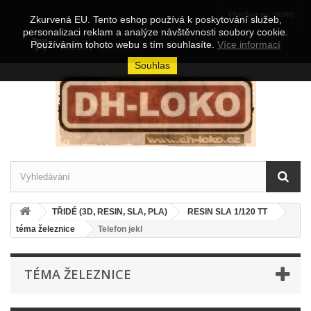
Přihlásit se, HERE
Zkurvená EU. Tento eshop používá k poskytování služeb,
personalizaci reklam a analýze návštěvnosti soubory cookie.
Košík
Používáním tohoto webu s tím souhlasíte.
Více informací
(prázdný)
Souhlas
TŘIDÉ (3D, RESIN, SLA, PLA)
RESIN SLA 1/120 TT
téma železnice
Telefon jekl
TÉMA ŽELEZNICE