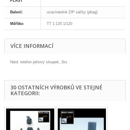
PLAST
Balení:
uzavíratelné ZIP sáčky (pbag)
Měřítko
TT 1:120 1/120
VÍCE INFORMACÍ
Nárd. telefon jeklový sloupek, 1ks
30 OSTATNÍCH VÝROBKŮ VE STEJNÉ
KATEGORII: