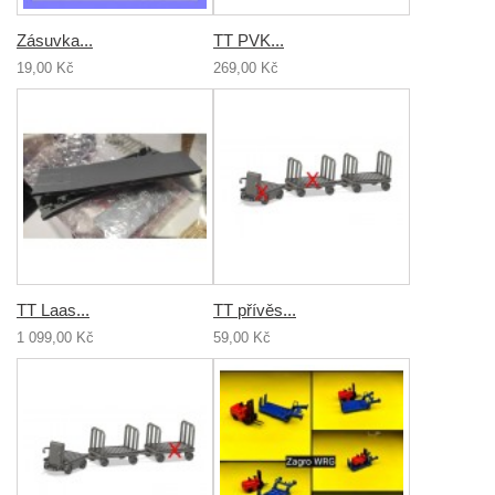
Zásuvka...
TT PVK...
19,00 Kč
269,00 Kč
TT Laas...
TT přívěs...
1 099,00 Kč
59,00 Kč