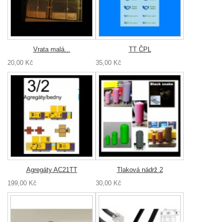
Vrata malá...
TT ČPL
20,00 Kč
35,00 Kč
Agregáty AC21TT
Tlaková nádrž 2
199,00 Kč
30,00 Kč