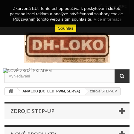
Přihlásit se, HERE
Zkurvená EU. Tento eshop používá k poskytování služeb,
personalizaci reklam a analýze návštěvnosti soubory cookie.
Košík
Používáním tohoto webu s tím souhlasíte.
Více informací
(prázdný)
Souhlas
ANALOG (DC, LED, PWM, SERVA)
zdroje STEP-UP
ZDROJE STEP-UP