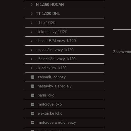
N 1:160 HOCAN
TT 1:120 DHL
- TTe 1/120
- lokomotivy 1/120
- hnací E/M vozy 1/120
- speciální vozy 1/120
Zobrazeno
- železniční vozy 1/120
- k odlitkům 1/120
zábradlí, ochozy
nástavby a speciály
parní loko
motorové loko
elektrické loko
motorové a řídící vozy