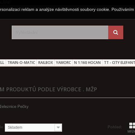
sonalizaci reklam a analýze návštěvnosti soubory cookie. Používáním 
LL
TRAIN-O-MATIC
RAILBOX
YAMORC
N 1:160 HOCAN
TT - CITY ELEFAN
M PRODUKTŮ PODLE VÝROBCE . MŽP
železnice Pečky
le
Pohled:
Skladem
Mříž