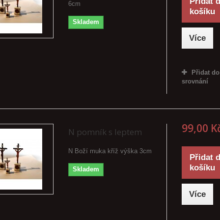
Přidat 
6cm
košíku
Skladem
Více
Přidat do
srovnání
99,00 K
N pomník s leptem
N Boží muka kříž výška 3cm
Přidat 
košíku
Skladem
Více