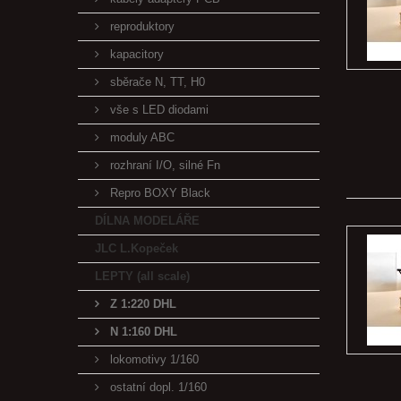
reproduktory
kapacitory
sběrače N, TT, H0
vše s LED diodami
moduly ABC
rozhraní I/O, silné Fn
Repro BOXY Black
DÍLNA MODELÁŘE
JLC L.Kopeček
LEPTY (all scale)
Z 1:220 DHL
N 1:160 DHL
lokomotivy 1/160
ostatní dopl. 1/160