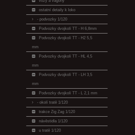
vozy a vagony
ostatní detaily k loko
- podvozky 1/120
Podvozky dvojkolí TT - H 6,8mm
Podvozky dvojkolí TT - H2 5,5
mm
Podvozky dvojkolí TT - HL 4,5
mm
Podvozky dvojkolí TT - LH 3,5
mm
Podvozky dvojkolí TT - L 2,1 mm
- okolí tratě 1/120
trakce Zig Zag 1/120
návěstidla 1/120
u tratě 1/120