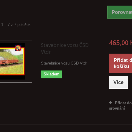
Porovnat
 1 – 7 z 7 položek
465,00 
Stavebnice vozu ČSD
Vtdr
Přidat 
Stavebnice vozu ČSD Vtdr
košíku
Skladem
Více
Přidat do
srovnání