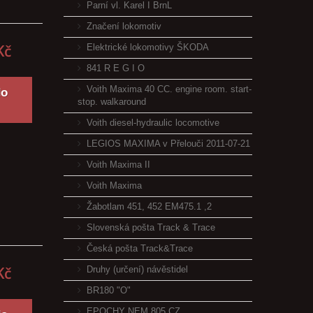
Parní vl. Karel I BrnL
Značení lokomotiv
Kč
Elektrické lokomotivy ŠKODA
841 R E G I O
Voith Maxima 40 CC. engine room. start-
do
stop. walkaround
Voith diesel-hydraulic locomotive
LEGIOS MAXIMA v Přelouči 2011-07-21
Voith Maxima II
Voith Maxima
Žabotlam 451, 452 EM475.1 ,2
Slovenská pošta Track & Trace
Česká pošta Track&Trace
Kč
Druhy (určení) návěstidel
BR180 "O"
EPOCHY NEM 805 CZ