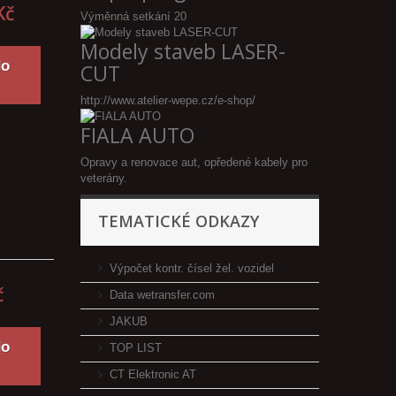
Kč
Výměnná setkání 20
Modely staveb LASER-
do
CUT
http://www.atelier-wepe.cz/e-shop/
FIALA AUTO
Opravy a renovace aut, opředené kabely pro
veterány.
TEMATICKÉ ODKAZY
Výpočet kontr. čísel žel. vozidel
č
Data wetransfer.com
JAKUB
do
TOP LIST
CT Elektronic AT