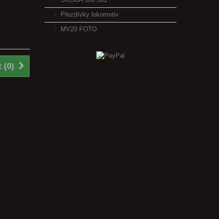
Přezdívky lokomotiv
MV20 FOTO
 (
0
)