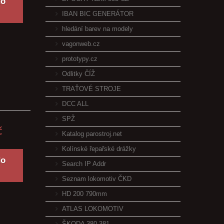
do
IBAN BIC GENERÁTOR
hledání barev na modely
vagonweb.cz
prototypy.cz
Odlitky ČÍŽ
TRAŤOVÉ STROJE
DCC ALL
SPŽ
č
Katalog parostroj.net
Kolínské řepařské drážky
do
Search IP Addr
Seznam lokomotiv ČKD
HD 200 790mm
ATLAS LOKOMOTIV
ŠKODA 380 381