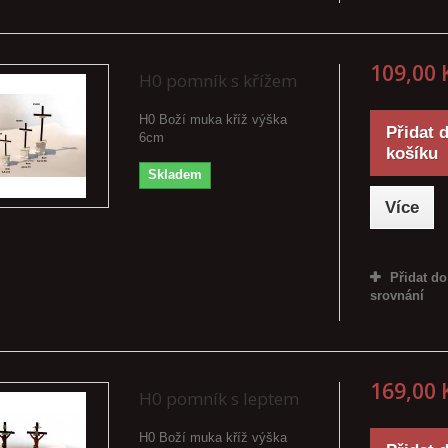
109,00 
H0 pomník s křížem
H0 Boží muka kříž výška
Přidat 
6cm
košíku
Skladem
Více
Přidat do
srovnání
169,00 
H0 pomník s leptem
H0 Boží muka kříž výška