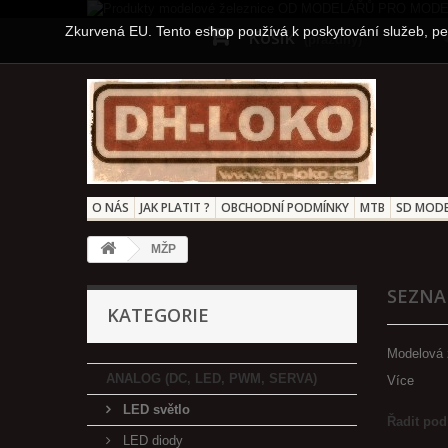
Zkurvená EU. Tento eshop používá k poskytování služeb, per
Košík
(prázdný)
O NÁS
JAK PLATIT ?
OBCHODNÍ PODMÍNKY
MTB
SD MODE
MŽP
SEZNA
KATEGORIE
Modelová 
ANALOG (DC, LED, PWM, SERVA)
Více
LED světlo
Řadit pod
LED diody