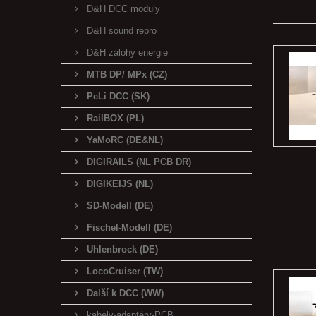
D&H DCC moduly
D&H sound repro
D&H zálohy energie
MTB DP/ MPx (CZ)
PeLi DCC (SK)
RailBOX (PL)
YaMoRC (DE&NL)
DIGIRAILS (NL PCB DR)
DIGIKEIJS (NL)
SD-Modell (DE)
Fischel-Modell (DE)
Uhlenbrock (DE)
LocoCruiser (TW)
Další k DCC (WW)
kabely-adaptéry-PCB