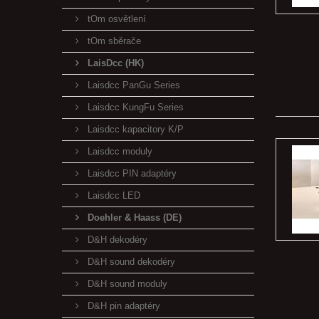
tOm osvětlení
tOm sběrače
LaisDcc (HK)
Laisdcc PanGu Series
Laisdcc KungFu Series
Laisdcc kapacitory K/P
Laisdcc moduly
Laisdcc PIN adaptéry
Laisdcc LED
Doehler & Haass (DE)
D&H dekodéry
D&H sound dekodéry
D&H sound moduly
D&H pin adaptéry