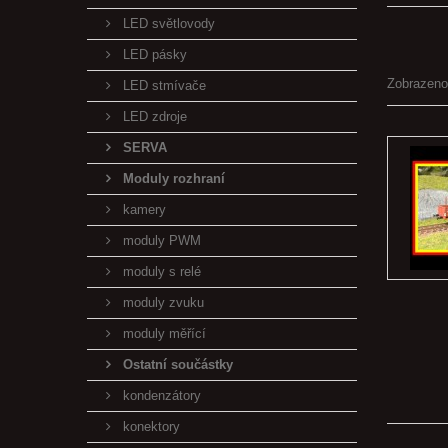
LED světlovody
LED pásky
Zobrazeno
LED stmívače
LED zdroje
SERVA
Moduly rozhraní
kamery
moduly PWM
moduly s relé
moduly zvuku
moduly měřící
Ostatní součástky
kondenzátory
konektory