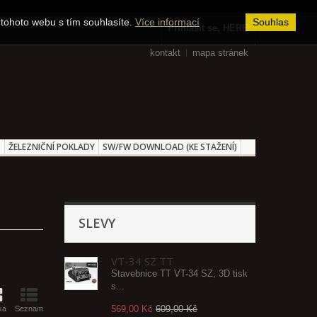
tohoto webu s tím souhlasíte.
Více informací
Souhlas
Přihlásit se, HERE
kontakt
mapa stránek
T
ŽELEZNIČNÍ POKLADY
SW/FW DOWNLOAD (KE STAŽENÍ)
SLEVY
VT-34 SZ TT
Stavebnice TT VT-34 SZ, 3D tisk
s...
569,00 Kč
609,00 Kč
ka
Seznam