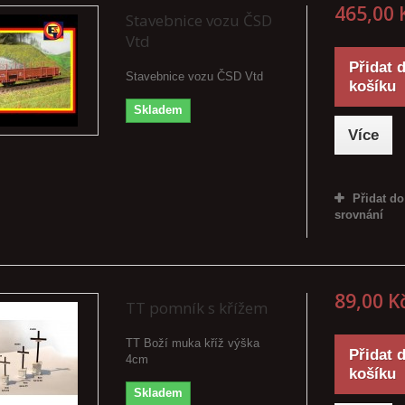
465,00 
Stavebnice vozu ČSD
Vtd
Přidat 
Stavebnice vozu ČSD Vtd
košíku
Skladem
Více
Přidat do
srovnání
89,00 K
TT pomník s křížem
TT Boží muka kříž výška
Přidat 
4cm
košíku
Skladem