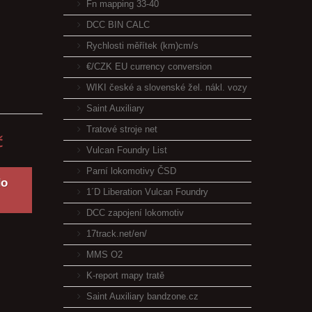
Fn mapping 33-40
DCC BIN CALC
Rychlosti měřítek (km)cm/s
€/CZK EU currency conversion
WIKI české a slovenské žel. nákl. vozy
Saint Auxiliary
Tratové stroje net
č
Vulcan Foundry List
Parní lokomotivy ČSD
do
1´D Liberation Vulcan Foundry
DCC zapojení lokomotiv
17track.net/en/
MMS O2
K-report mapy tratě
Saint Auxiliary bandzone.cz