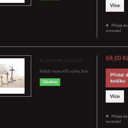
Více
Přidat do
srovnání
69,00 K
N pomník s křížem
N Boží muka kříž výška 3cm
Přidat 
košíku
Skladem
Více
Přidat do
srovnání