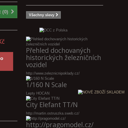
 (
0
)
Všechny slevy
Kč
Přehled dochovaných
historických železničních
do
vozidel
http://www.zeleznicnipoklady.cz/
1/160 N Scale
Lepty HOCAN
City Elefant TT/N
http://martin.ostruszka.sweb.cz/
http://pragomodel.cz/