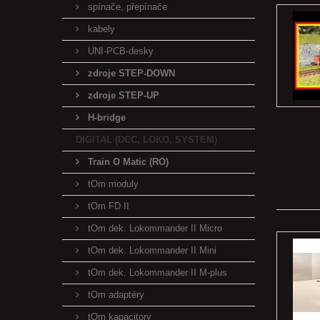
spínače, přepínače
kabely
UNI-PCB-desky
zdroje STEP-DOWN
zdroje STEP-UP
H-bridge
DIGITAL (DCC, LOKO, SYSTEM)
Train O Matic (RO)
tOm moduly
tOm FD II
tOm dek. Lokommander II Micro
tOm dek. Lokommander II Mini
tOm dek. Lokommander II M-plus
tOm adaptéry
tOm kapacitory