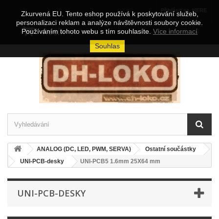
Přihlásit se, HERE
Zkurvená EU. Tento eshop používá k poskytování služeb,
personalizaci reklam a analýze návštěvnosti soubory cookie.
Košík
Používáním tohoto webu s tím souhlasíte.
Více informací
(prázdný)
Souhlas
ANALOG (DC, LED, PWM, SERVA)
Ostatní součástky
UNI-PCB-desky
UNI-PCB5 1.6mm 25X64 mm
UNI-PCB-DESKY