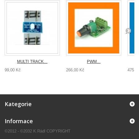
MULTI TRACK...
PWM...
99,00 Kč
266,00 Kč
475,0
Kategorie
Informace
©2012 - ©2032 K.Rádl COPYRIGHT