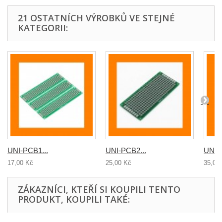
21 OSTATNÍCH VÝROBKŮ VE STEJNÉ
KATEGORII:
UNI-PCB1...
UNI-PCB2...
UNI-
17,00 Kč
25,00 Kč
35,00
ZÁKAZNÍCI, KTEŘÍ SI KOUPILI TENTO
PRODUKT, KOUPILI TAKÉ: